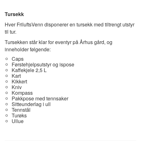
Tursekk
Hver FriluftsVenn disponerer en tursekk med tiltrengt utstyr
til tur.
Tursekken står klar for eventyr på Århus gård, og
inneholder følgende:
Caps
Førstehjelpsutstyr og ispose
Kaffekjele 2,5 L
Kart
Kikkert
Kniv
Kompass
Pakkpose med tennsaker
Sitteunderlag i ull
Tennstål
Turøks
Ullue