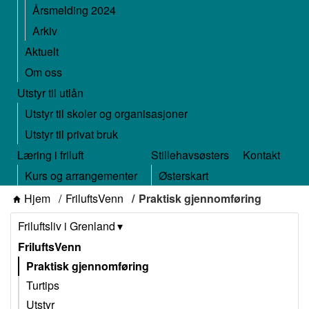
Årsmelding 2024
Arkiv
Aktuelt
Om oss
Utstyr til utlån
Utstyr til skoler og organisasjoner
Utstyr til privat bruk
Læring i friluft
Stillehavsøsters
Kontakt
Kurs og arrangementer
Østerskart
Hjem
FriluftsVenn
Praktisk gjennomføring
Friluftsliv i Grenland
FriluftsVenn
Praktisk gjennomføring
Turtips
Utstyr