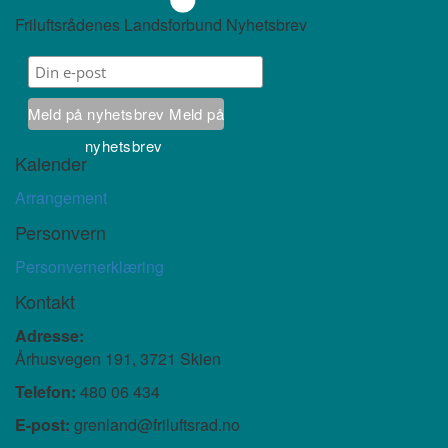
Friluftsrådenes Landsforbund Nyhetsbrev
Meld på nyhetsbrev
Meld på
nyhetsbrev
Kalender
Arrangement
Personvern
Personvernerklæring
Kontakt
Adresse:
Århusvegen 191, 3721 Skien
Telefon:
480 06 434
E-post:
grenland@friluftsrad.no