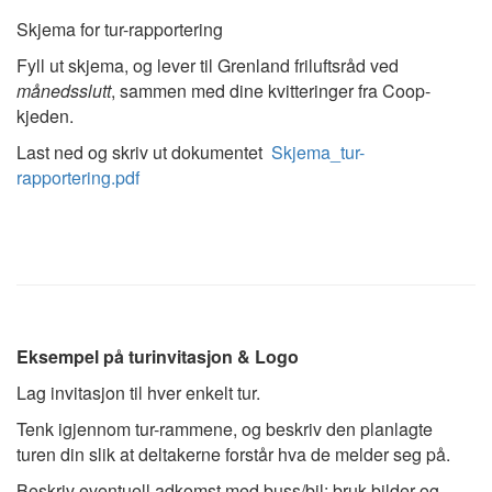
Skjema for tur-rapportering
Fyll ut skjema, og lever til Grenland friluftsråd ved
månedsslutt
, sammen med dine kvitteringer fra Coop-
kjeden.
Last ned og skriv ut dokumentet
Skjema_tur-
rapportering.pdf
Eksempel på turinvitasjon & Logo
Lag invitasjon til hver enkelt tur.
Tenk igjennom tur-rammene, og b
eskriv den planlagte
turen din slik at deltakerne forstår hva de melder seg på.
Beskriv eventuell adkomst med buss/bil; b
ruk bilder og