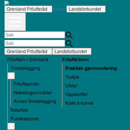
Grenland Friluftsråd
Aktuelt
Landsforbundet
Grenland Friluftsråd
Landsforbundet
Friluftsliv i Grenland
FriluftsVenn
Tilrettelegging
Praktisk gjennomføring
Turtips
Friluftsporter
Utstyr
Nærskogsområder
Oppskrifter
Annen tilrettelegging
Kjekt å kunne
Naturlos
Publikasjoner