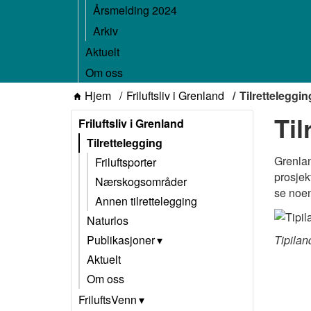
Årsmelding 2024
Arkiv
Aktuelt
Om oss
Hjem
Friluftsliv i Grenland
Tilretteleggin
Til
Friluftsliv i Grenland
Tilrettelegging
Grenland
Friluftsporter
prosjek
Nærskogsområder
se noen 
Annen tilrettelegging
Naturlos
Publikasjoner
Tipila
Aktuelt
Om oss
FriluftsVenn