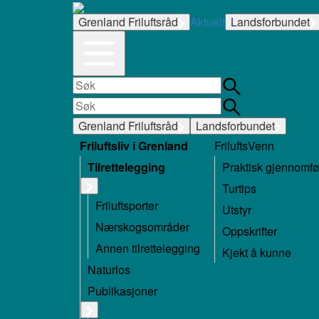
Grenland Friluftsråd
Aktuelt
Landsforbundet
Grenland Friluftsråd
Landsforbundet
Friluftsliv i Grenland
FriluftsVenn
Tilrettelegging
Praktisk gjennomfø
Turtips
Friluftsporter
Utstyr
Nærskogsområder
Oppskrifter
Annen tilrettelegging
Kjekt å kunne
Naturlos
Publikasjoner