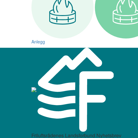
Anlegg
Friluftsrådenes Landsforbund Nyhetsbrev