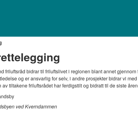
g
rettelegging
 friluftsråd bidrar til friluftslivet i regionen blant annet gjennom f
tledelse og er ansvarlig for selv, i andre prosjekter bidrar vi m
av tiltakene friluftsrådet har ferdigstilt og bidratt til de siste åren
ndsbyen ved Kverndammen