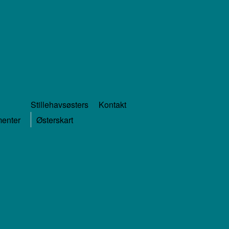
Stillehavsøsters
Kontakt
menter
Østerskart