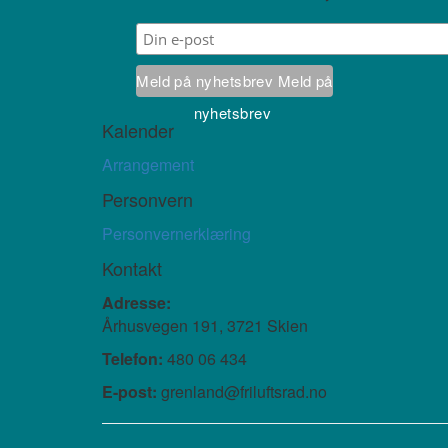
Meld på nyhetsbrev
Meld på
nyhetsbrev
Kalender
Arrangement
Personvern
Personvernerklæring
Kontakt
Adresse:
Århusvegen 191, 3721 Skien
Telefon:
480 06 434
E-post:
grenland@friluftsrad.no